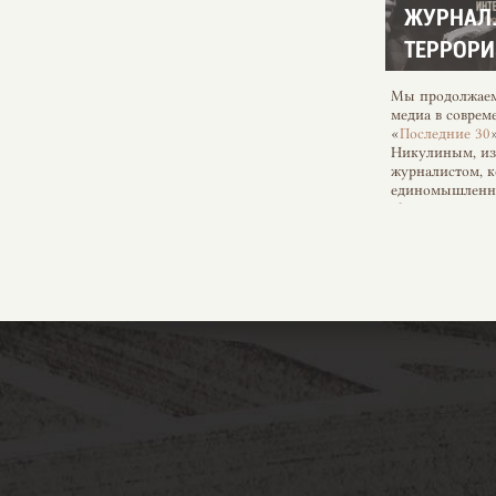
ЖУРНАЛ.
ТЕРРОР
Мы продолжаем
медиа в соврем
«
Последние 30
Никулиным, из
журналистом, к
единомышленни
plus
, посвящен
радикальным п
социального. Н
30», о чем буд
опасности stand
нужны маленьк
— Что такое mol