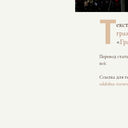
Т
екс
гра
«
Гр
Перевод стат
всё.
Ссылка для т
oddolna-rozwoj