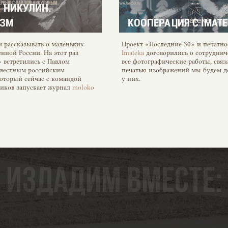
 НИКУЛИН.
ИЗМ
КООПЕРАЦИЯ С IMAT
 рассказывать о маленьких
Проект «Последние 30» и печатно
енной России. На этот раз
Imateka
договорились о сотрудниче
» встретились с Павлом
все фотографические работы, связ
вестным российским
печатью изображений мы будем де
оторый сейчас с командой
у них.
ков запускает журнал
moloko
ный контркультуре и
роявлениям политического и
«Последние 30» — это, прежде все
икулин рассказал «Последним
портретные фотографии, снятые 
ет первый номер журнала, об
фотоаппарат. Снимок может жить 
alone-проектов и о том, зачем
компьютера, а может на бумаге. Ка
ие медиа.
мы давно ищем пути к развирута
нашего on-line проекта в off-line п
Именно поэтому скоро наши фот
издадим вместе:
окажутся на хорошей бумаге в ин
рамке у вас дома. Поможет нам с 
oko plus?
печатное бюро печатное бюро
Ima
Это отличный сервис широкофор
печати, который и в наше кризис