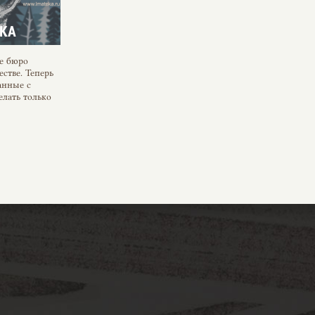
EKA
е бюро
стве. Теперь
анные с
лать только
го,
на пленочный
на экране
к вы знаете,
лизации
ространстве.
ографии
тересной
вами в этом
teka
.
матной
ное время