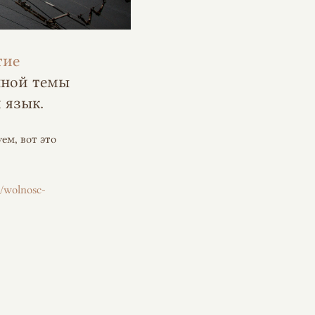
тие
нной темы
й язык.
ем, вот это
b/wolnosc-