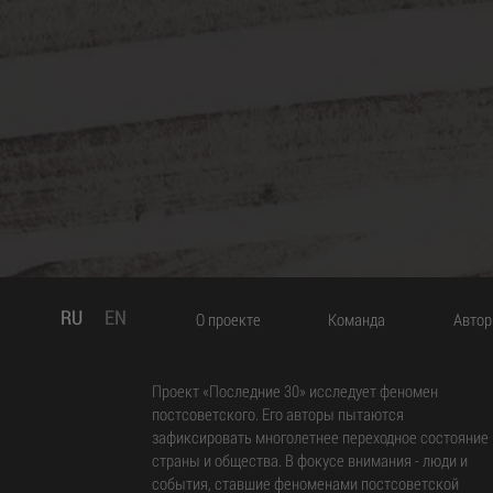
— Если мы гово
название проис
напитка, котор
Бёрджесса «Зав
для того, чтоб
ультранасилия 
чтобы возникал
но не хочется,
как руководство
хотелось бы, ч
отношение к н
—
Можете подро
RU
EN
О проекте
Команда
Авто
вами ассоциаци
Проект «Последние 30» исследует феномен
— Речь идет о 
контркультурно
постсоветского. Его авторы пытаются
понятнее, речь
зафиксировать многолетнее переходное состояние
серии» «Альтер
страны и общества. В фокусе внимания - люди и
произведениях,
события, ставшие феноменами постсоветской
например, назв