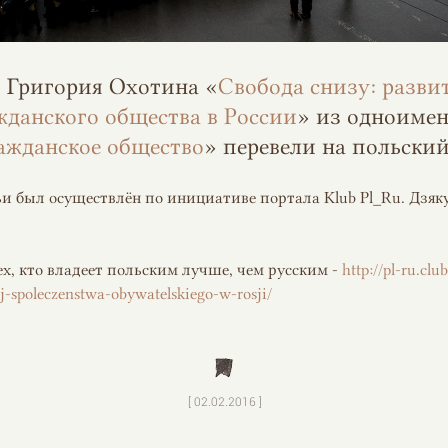
т Григория Охотина «
Свобода снизу: разви
жданского общества в России
» из одноиме
ажданское общество
» перевели на польски
ьи был осуществлён по инициативе портала Klub Pl_Ru. Дзяку
ех, кто владеет польским лучше, чем русским -
http://pl-ru.clu
-spoleczenstwa-obywatelskiego-w-rosji/
[ 02.02.2016 ]