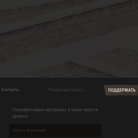
ство и
масштабном
 которого мы
ных сфер.
ю тайм-
Контакты
Резиденции (скоро)
Получайте новые материалы, а также новости
проекта: